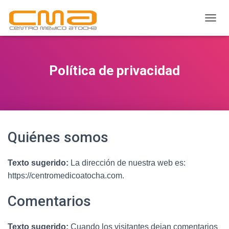
C
A
M
B
I
Política de privacidad
A
R
M
O
D
O
Quiénes somos
D
E
N
A
Texto sugerido:
La dirección de nuestra web es:
V
https://centromedicoatocha.com.
E
G
Comentarios
A
C
I
Texto sugerido:
Cuando los visitantes dejan comentarios