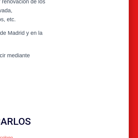
 renovación de los
vada,
s, etc.
de Madrid y en la
cir mediante
CARLOS
icologo