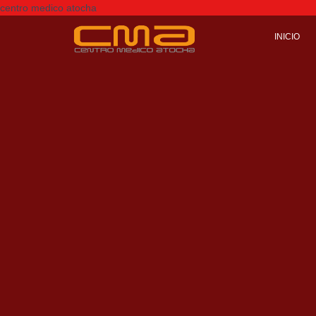
centro medico atocha
INICIO